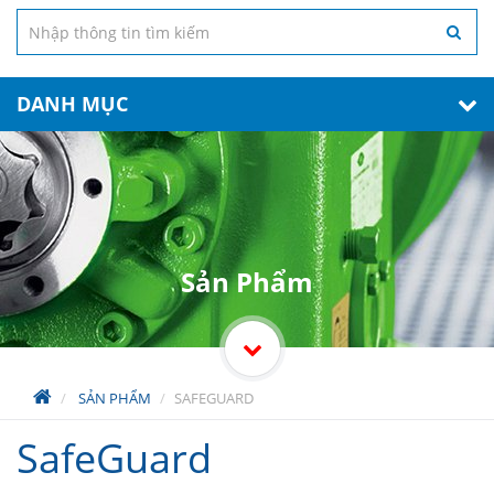
DANH MỤC
Sản Phẩm
SẢN PHẨM
SAFEGUARD
SafeGuard