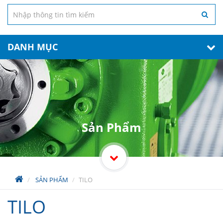
DANH MỤC
Sản Phẩm
SẢN PHẨM
TILO
TILO