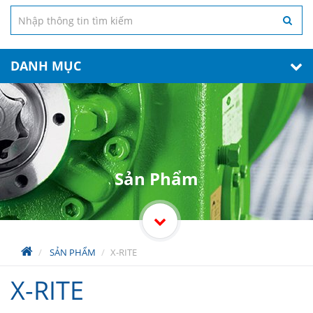
DANH MỤC
Sản Phẩm
SẢN PHẨM
X-RITE
X-RITE