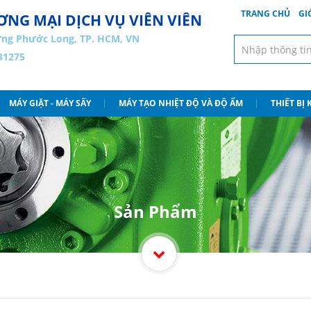
TRANG CHỦ
GI
NG MẠI DỊCH VỤ VIÊN VIÊN
ng Phước Long, TP. HCM, VN
31275
MÁY GIẶT - MÁY SẤY
MÁY TẠO NHIỆT ĐỘ VÀ ĐỘ ẨM
THIẾT BỊ
Sản Phẩm