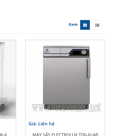
Xem
Giá: Liên hệ
6-6
MÁY SẤY ELECTROLUX TD6-6LAB