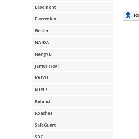
Easement
100
Electrolux
Gester
HAIDA
HengYu
James Heal
KAIYU
MIELE
Refond
Roaches
SafeGuard
SDC