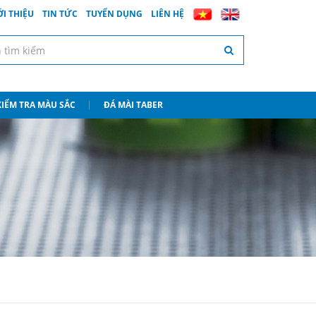
ỚI THIỆU
TIN TỨC
TUYỂN DỤNG
LIÊN HỆ
 KIỂM TRA MÀU SẮC
ĐÁ MÀI TABER