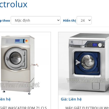
ctrolux
p theo
Hiển thị
Liên hệ
Giá: Liên hệ
GIẶT WASCATOR FOM 71 CLS
MÁY GIẶT ELECTROLUX WH