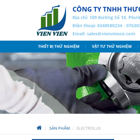
CÔNG TY TNHH THƯƠ
Địa chỉ:
109 Đường Số 10, Phườ
Điện thoại: 0348580234 - 07630
Email:
sales@vienvienco.com
THIẾT BỊ THỬ NGHIỆM
VẬT TƯ THỬ NGHIỆM
SẢN PHẨM
ELECTROLUX