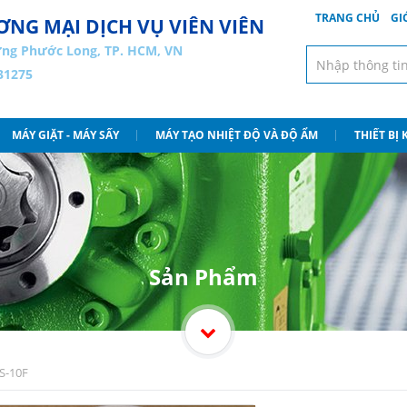
TRANG CHỦ
GI
NG MẠI DỊCH VỤ VIÊN VIÊN
ng Phước Long, TP. HCM, VN
31275
MÁY GIẶT - MÁY SẤY
MÁY TẠO NHIỆT ĐỘ VÀ ĐỘ ẨM
THIẾT BỊ
Sản Phẩm
S-10F