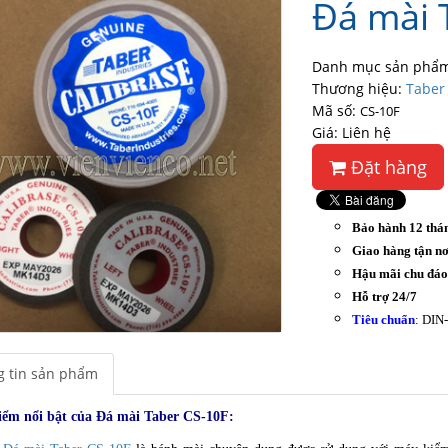
Đá mài 
Danh mục sản phẩm
Thương hiệu:
Taber
Mã số:
CS-10F
Giá: Liên hệ
Đặt hàng
Bảo hành 12 thá
Giao hàng tận nơ
Hậu mãi chu đá
Hỗ trợ 24/7
Tiêu chuẩn
: DIN
 tin sản phẩm
iểm nổi bật của Đá mài Taber CS-10F: