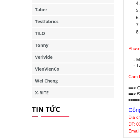
Taber
Testfabrics
TILO
Tonny
Phươn
Verivide
- M
- Tại
VienVienCo
Cam k
Wei Cheng
==> C
X-RITE
==> Đ
=====
TIN TỨC
Công
Địa c
ĐT: 0
Email