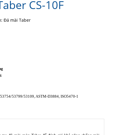
Taber CS-10F
: Đá mài Taber
ng
i
o
-53754/53799/53109, ASTM-D3884, ISO5470-1