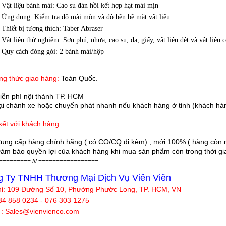
Vật liệu bánh mài: Cao su đàn hồi kết hợp hạt mài mịn
Ứng dụng: Kiểm tra độ mài mòn và độ bền bề mặt vật liệu
Thiết bị tương thích: Taber Abraser
Vật liệu thử nghiệm: Sơn phủ, nhựa, cao su, da, giấy, vật liệu dệt và vật liệu 
Quy cách đóng gói: 2 bánh mài/hộp
g thức giao hàng:
Toàn Quốc.
iễn phí nội thành TP. HCM
 chành xe hoặc chuyển phát nhanh nếu khách hàng ở tỉnh (khách hàn
ết với khách hàng:
ung cấp hàng chính hãng ( có CO/CQ đi kèm) , mới 100% ( hàng còn n
ảm bảo quyền lợi của khách hàng khi mua sản phẩm còn trong thời gian
========= /// =================
 Ty TNHH Thương Mại Dịch Vụ Viên Viên
hỉ: 109 Đường Số 10, Phường Phước Long, TP. HCM, VN
34 858 0234 - 076 303 1275
 : Sales@
vienvienco
.com