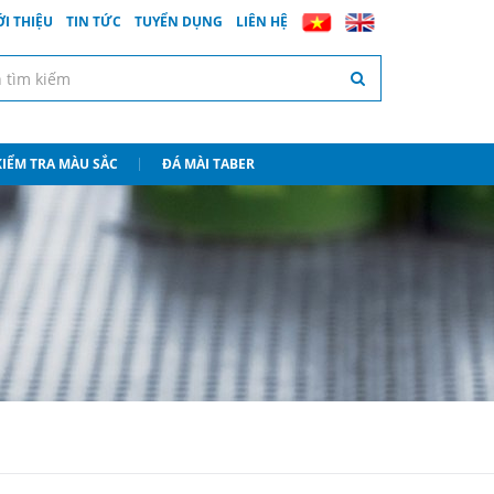
ỚI THIỆU
TIN TỨC
TUYỂN DỤNG
LIÊN HỆ
 KIỂM TRA MÀU SẮC
ĐÁ MÀI TABER