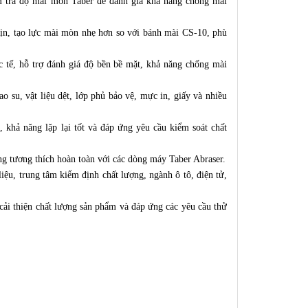
 tra độ mài mòn Taber để đánh giá khả năng chống mài
mịn, tạo lực mài mòn nhẹ hơn so với bánh mài CS-10, phù
 tế, hỗ trợ đánh giá độ bền bề mặt, khả năng chống mài
 su, vật liệu dệt, lớp phủ bảo vệ, mực in, giấy và nhiều
khả năng lặp lại tốt và đáp ứng yêu cầu kiểm soát chất
ng tương thích hoàn toàn với các dòng máy Taber Abraser.
ệu, trung tâm kiểm định chất lượng, ngành ô tô, điện tử,
ải thiện chất lượng sản phẩm và đáp ứng các yêu cầu thử