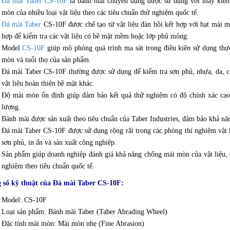
Đá mài Taber CS-10F
là bánh mài chuyên dụng được sử dụng với máy kiểm
mòn của nhiều loại vật liệu theo các tiêu chuẩn thử nghiệm quốc tế.
Đá mài Taber
CS-10F được chế tạo từ vật liệu đàn hồi kết hợp với hạt mài 
hợp để kiểm tra các vật liệu có bề mặt mềm hoặc lớp phủ mỏng.
Model
CS-10F
giúp mô phỏng quá trình ma sát trong điều kiện sử dụng thực
mòn và tuổi thọ của sản phẩm.
Đá mài Taber CS-10F thường được sử dụng để kiểm tra sơn phủ, nhựa, da, cao
vật liệu hoàn thiện bề mặt khác.
Độ mài mòn ổn định giúp đảm bảo kết quả thử nghiệm có độ chính xác cao, 
lượng.
Bánh mài được sản xuất theo tiêu chuẩn của Taber Industries, đảm bảo khả nă
Đá mài Taber CS-10F được sử dụng rộng rãi trong các phòng thí nghiệm vật li
sơn phủ, in ấn và sản xuất công nghiệp.
Sản phẩm giúp doanh nghiệp đánh giá khả năng chống mài mòn của vật liệu, c
nghiệm theo tiêu chuẩn quốc tế.
 số kỹ thuật của Đá mài Taber CS-10F:
Model: CS-10F
Loại sản phẩm: Bánh mài Taber (Taber Abrading Wheel)
Đặc tính mài mòn: Mài mòn nhẹ (Fine Abrasion)