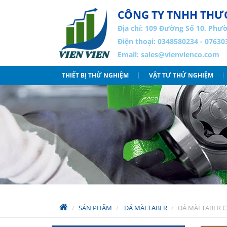
CÔNG TY TNHH THƯƠ
Địa chỉ:
109 Đường Số 10, Phườ
Điện thoại: 0348580234 - 07630
Email:
sales@vienvienco.com
THIẾT BỊ THỬ NGHIỆM
VẬT TƯ THỬ NGHIỆM
SẢN PHẨM
ĐÁ MÀI TABER
ĐÁ MÀI TABER C