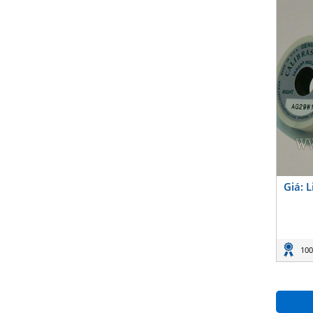
Giá: 
100