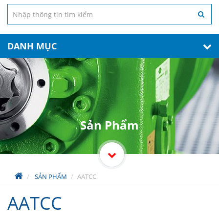
DANH MỤC
Sản Phẩm
SẢN PHẨM
AATCC
AATCC