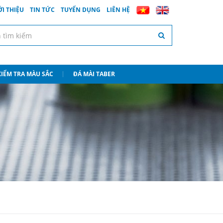
ỚI THIỆU
TIN TỨC
TUYỂN DỤNG
LIÊN HỆ
 KIỂM TRA MÀU SẮC
ĐÁ MÀI TABER