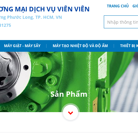
TRANG CHỦ
GI
NG MẠI DỊCH VỤ VIÊN VIÊN
ng Phước Long, TP. HCM, VN
31275
MÁY GIẶT - MÁY SẤY
MÁY TẠO NHIỆT ĐỘ VÀ ĐỘ ẨM
THIẾT BỊ
Sản Phẩm