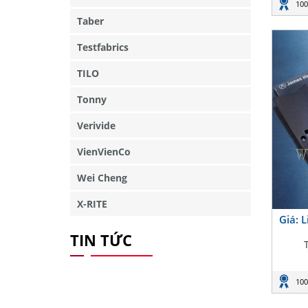
100
Taber
Testfabrics
TILO
Tonny
Verivide
VienVienCo
Wei Cheng
X-RITE
Giá: 
TIN TỨC
100