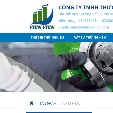
CÔNG TY TNHH THƯƠ
Địa chỉ:
109 Đường Số 10, Phườ
Điện thoại: 0348580234 - 07630
Email:
sales@vienvienco.com
THIẾT BỊ THỬ NGHIỆM
VẬT TƯ THỬ NGHIỆM
SẢN PHẨM
JAMES HEAL