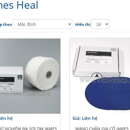
mes Heal
p theo
Hiển thị
Liên hệ
Giá: Liên hệ
HỬ NGHIỆM ĐA SỢI DW JAMES
MÀNG CHẮN GIA CỐ JAMES 