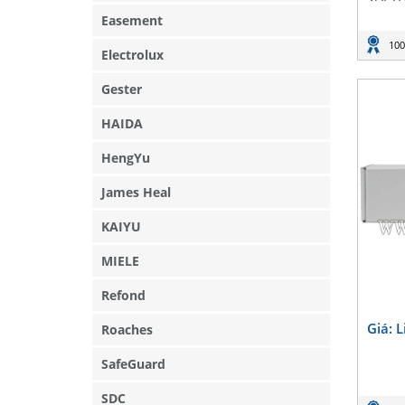
Easement
100
Electrolux
Gester
HAIDA
HengYu
James Heal
KAIYU
MIELE
Refond
Giá: 
Roaches
SafeGuard
SDC