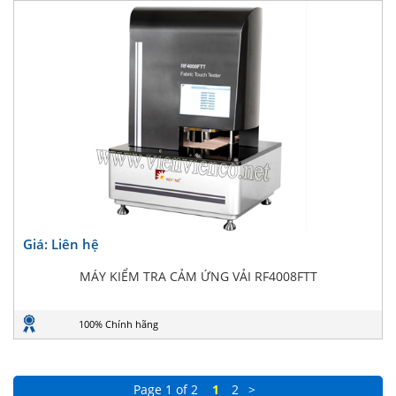
Giá: Liên hệ
MÁY KIỂM TRA CẢM ỨNG VẢI RF4008FTT
100% Chính hãng
Page 1 of 2
1
2
>