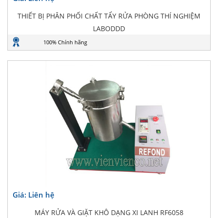
THIẾT BỊ PHÂN PHỐI CHẤT TẨY RỬA PHÒNG THÍ NGHIỆM
LABODDD
100% Chính hãng
Giá: Liên hệ
MÁY RỬA VÀ GIẶT KHÔ DẠNG XI LANH RF6058