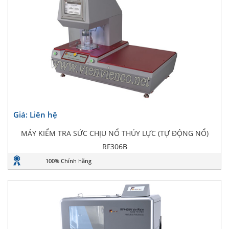
Giá: Liên hệ
MÁY KIỂM TRA SỨC CHỊU NỔ THỦY LỰC (TỰ ĐỘNG NỔ)
RF306B
100% Chính hãng