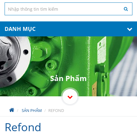
DANH MỤC
Sản Phẩm
SẢN PHẨM
REFOND
Refond