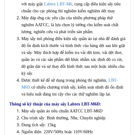
với máy giặt
Labtex LBT-M6
, cung cấp điều kiện sấy tiêu
chuẩn cho các phòng thí nghiệm kiểm nghiệm dệt may.
Máy đáp ứng các yêu cầu của nhiều phương pháp thử
nghiệm AATCC, là lựa chọn lý tưởng cho kiểm soát chất
lượng, nghiên cứu và phát triển sản phẩm.
Máy sấy mô phỏng điều kiện sấy quần áo tại nhà để đánh giá
độ ổn định kích thước và hình thức của hàng dệt sau khi giặt
và sấy. Máy thích hợp để kiểm tra vải dệt kim, vải dệt thoi,
quần áo và các sản phẩm dệt khác nhằm xác định độ co rút,
độ giãn dài và sự thay đổi hình thức sau một hoặc nhiều chu
kỳ sấy.
Được thiết kế để sử dụng trong phòng thí nghiệm,
LBT-
M6D
có nhiều chương trình sấy, kiểm soát nhiệt độ ổn định
và hiệu suất đáng tin cậy cho các thử nghiệm lặp lại.
Thông số kỹ thuật của máy sấy Labtex LBT-M6D:
Máy sấy quần áo tiêu chuẩn AATCC LBT-M6D
Chu trình sấy: Bình thường, Nhẹ, Chuyên nghiệp
Dung tích sấy: 15kg
Nguồn điện: 220V/50Hz hoặc 110V/60Hz