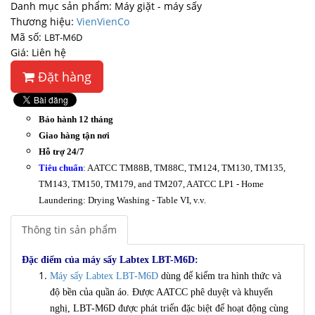
Danh mục sản phẩm: Máy giặt - máy sấy
Thương hiệu:
VienVienCo
Mã số:
LBT-M6D
Giá: Liên hệ
Đặt hàng
Bảo hành 12 tháng
Giao hàng tận nơi
Hỗ trợ 24/7
Tiêu chuẩn
:
AATCC TM88B, TM88C, TM124, TM130, TM135,
TM143, TM150, TM179, and TM207, AATCC LP1 - Home
Laundering: Drying Washing - Table VI, v.v.
Thông tin sản phẩm
Đặc điểm của máy sấy Labtex LBT-M6D:
Máy sấy Labtex LBT-M6D
dùng để kiểm tra hình thức và
độ bền của quần áo. Được AATCC phê duyệt và khuyến
nghị, LBT-M6D được phát triển đặc biệt để hoạt động cùng