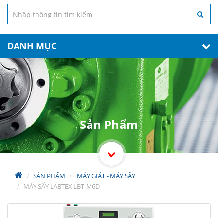
DANH MỤC
Sản Phẩm
SẢN PHẨM
MÁY GIẶT - MÁY SẤY
MÁY SẤY LABTEX LBT-M6D