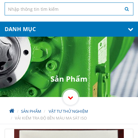
DANH MỤC
Sản Phẩm
SẢN PHẨM
VẬT TƯ THỬ NGHIỆM
VẢI KIỂM TRA ĐỘ BỀN MÀU MA SÁT ISO