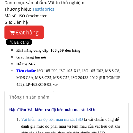
Danh mục sản phẩm: Vật tư thử nghiệm
Thương hiệu:
Testfabrics
Mã số:
ISO Crockmeter
Giá: Liên hệ
Đặt hàng
Khả năng cung cấp: 100 gói/ đơn hàng
Giao hàng tận nơi
Hỗ trợ 24/7
Tiêu chuẩn
:
ISO 105-F09, ISO 105-X12, ISO 105-D02, M&S C8,
M&S C8A, M&S C25, M&S C52, ISO 20433:2012 (IULTCS/IUF
452), LP-463KC-0-03, v.v
Thông tin sản phẩm
Đặc điểm
Vải kiểm tra độ bền màu ma sát ISO:
Vải kiểm tra độ bền màu ma sát ISO
là
vải chuẩn
dùng để
đánh giá mức độ phai màu và lem màu của vật liệu dệt khi