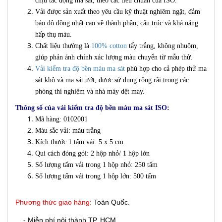
chịu tác động ma sát, theo các tiêu chuẩn của
ISO
.
Vải được sản xuất theo yêu cầu kỹ thuật nghiêm ngặt, đảm
bảo độ đồng nhất cao về thành phần, cấu trúc và khả năng
hấp thụ màu.
Chất liệu thường là
100% cotton
tẩy trắng, không nhuộm,
giúp phản ánh chính xác lượng màu chuyển từ mẫu thử.
Vải kiểm tra độ bền màu ma sát
phù hợp cho cả phép thử ma
sát khô và ma sát ướt, được sử dụng rộng rãi trong các
phòng thí nghiệm và nhà máy dệt may.
Thông số của vải kiểm tra độ bền màu ma sát ISO:
Mã hàng: 0102001
Màu sắc vải: màu trắng
Kích thước 1 tấm vải: 5 x 5 cm
Qui cách đóng gói: 2 hộp nhỏ/ 1 hộp lớn
Số lượng tấm vải trong 1 hộp nhỏ: 250 tấm
Số lượng tấm vải trong 1 hộp lớn: 500 tấm
Phương thức giao hàng:
Toàn Quốc.
- Miễn phí nội thành TP. HCM